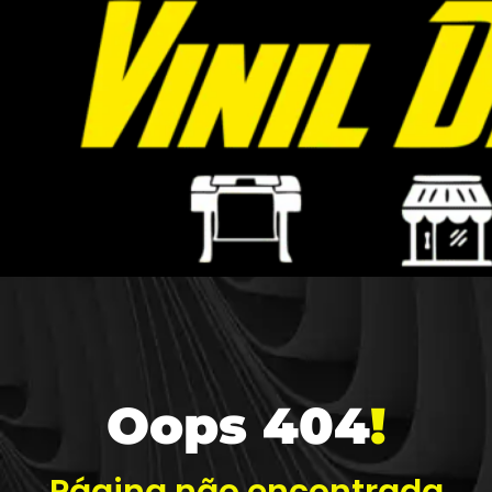
Oops 404
!