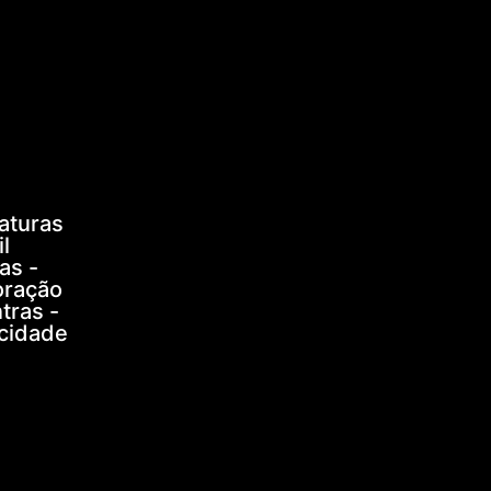
aturas
l
as -
oração
tras -
icidade