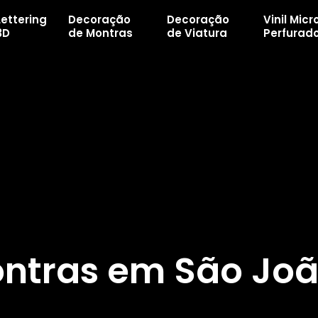
Lettering
Decoração
Decoração
Vinil Micr
3D
de Montras
de Viatura
Perfurad
ntras em São Jo