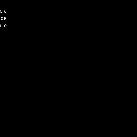
é a
 de
l e