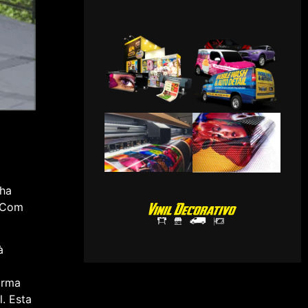
lha
. Com
à
orma
. Esta