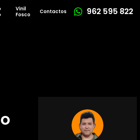
o
Vinil
962 595 822
Contactos
o
Fosco
ão