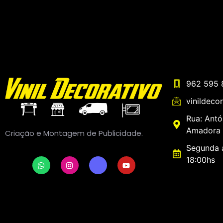
962 595 
vinildeco
Rua: Antó
Amadora 
Criação e Montagem de Publicidade.
Segunda a
18:00hs