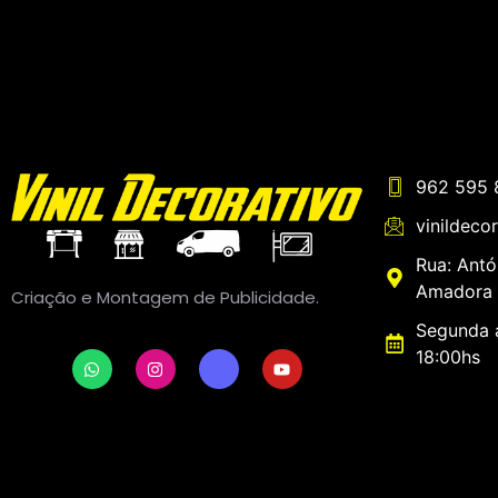
962 595 
vinildeco
Rua: Antó
Amadora 
Criação e Montagem de Publicidade.
Segunda a
18:00hs