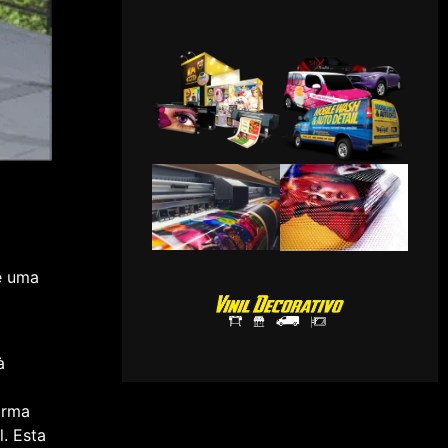
é uma
à
orma
. Esta