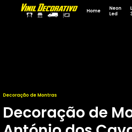
Neon
Home
Led
Decoração de Montras
Decoração de Mo
António dos Cava