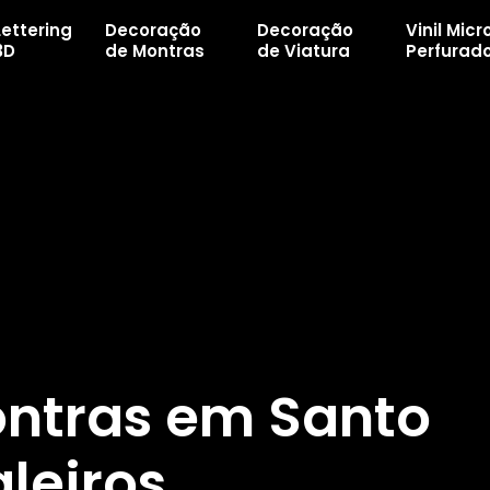
Lettering
Decoração
Decoração
Vinil Micr
3D
de Montras
de Viatura
Perfurad
ntras em Santo
leiros