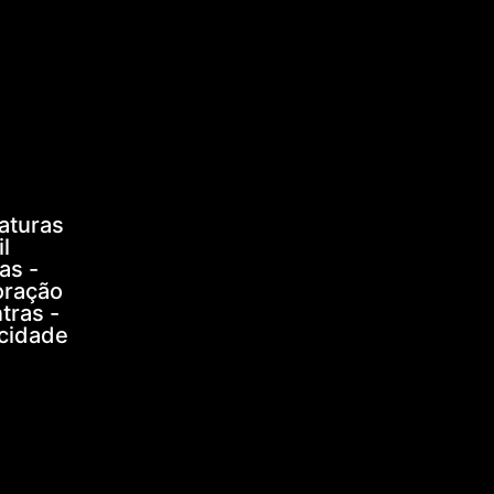
aturas
l
as -
oração
tras -
icidade