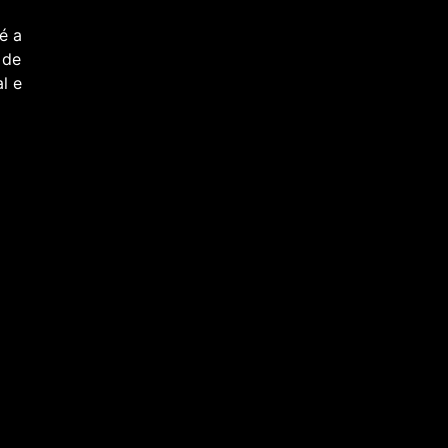
é a
 de
l e