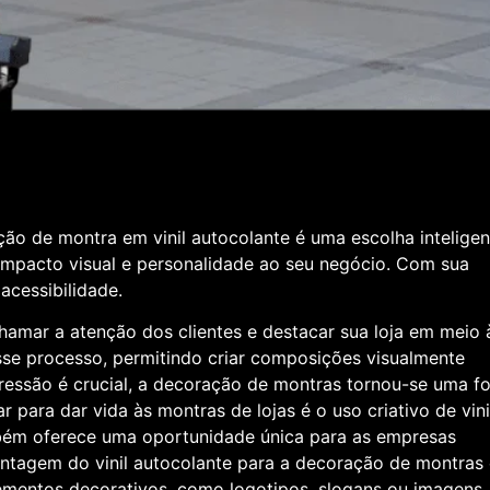
ão de montra em vinil autocolante é uma escolha inteligen
impacto visual e personalidade ao seu negócio. Com sua
 acessibilidade.
amar a atenção dos clientes e destacar sua loja em meio 
esse processo, permitindo criar composições visualmente
ressão é crucial, a decoração de montras tornou-se uma f
ara dar vida às montras de lojas é o uso criativo de vinil
mbém oferece uma oportunidade única para as empresas
ntagem do vinil autocolante para a decoração de montras 
lementos decorativos, como logotipos, slogans ou imagens,