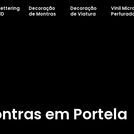
Lettering
Decoração
Decoração
Vinil Micr
3D
de Montras
de Viatura
Perfurad
ntras em Portela