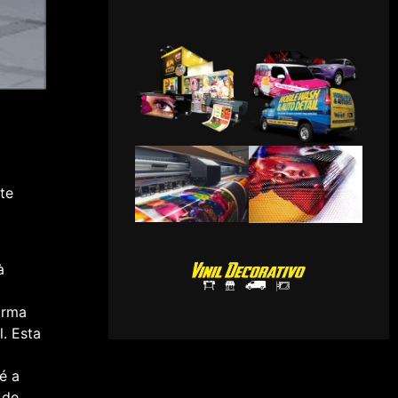
te
à
orma
. Esta
é a
 de