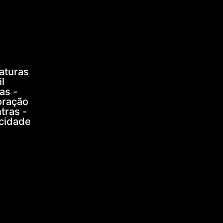
aturas
l
as -
oração
tras -
icidade