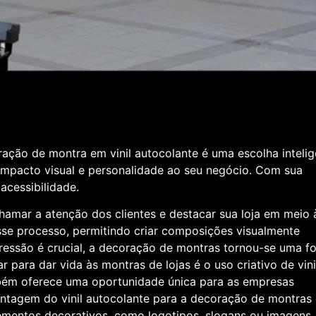
ção de montra em vinil autocolante é uma escolha intelig
impacto visual e personalidade ao seu negócio. Com sua
 acessibilidade.
amar a atenção dos clientes e destacar sua loja em meio 
esse processo, permitindo criar composições visualmente
ressão é crucial, a decoração de montras tornou-se uma f
ara dar vida às montras de lojas é o uso criativo de vinil
mbém oferece uma oportunidade única para as empresas
ntagem do vinil autocolante para a decoração de montras 
lementos decorativos, como logotipos, slogans ou imagens,