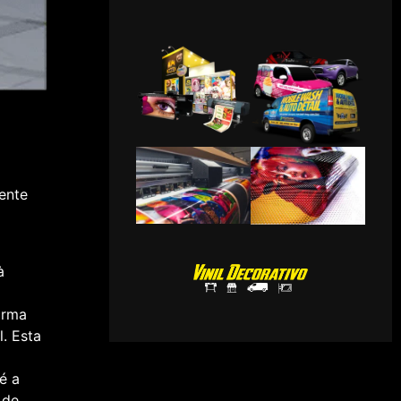
ente
à
orma
. Esta
é a
 de