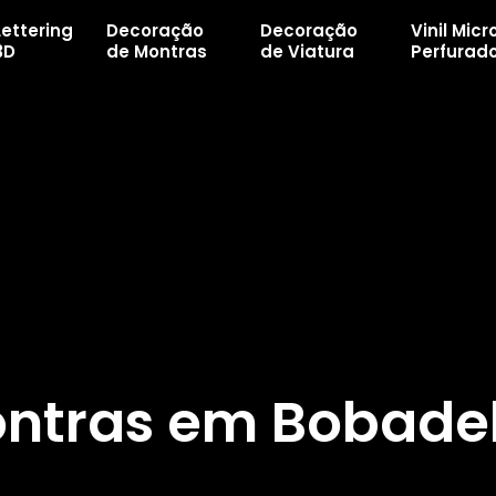
Lettering
Decoração
Decoração
Vinil Micr
3D
de Montras
de Viatura
Perfurad
ntras em Bobade