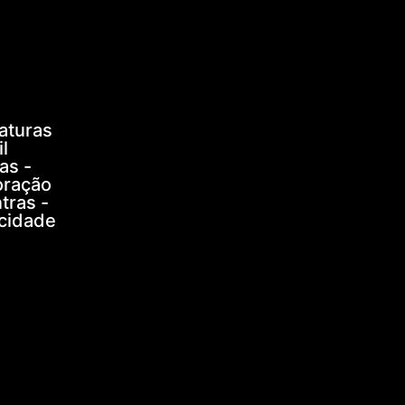
aturas
l
as -
oração
tras -
icidade