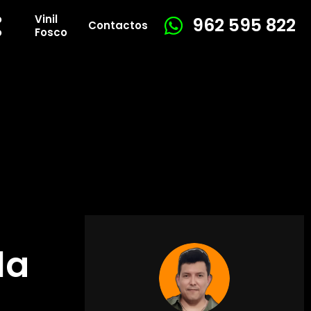
o
Vinil
962 595 822
Contactos
o
Fosco
la