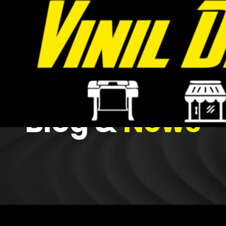
Blog &
News